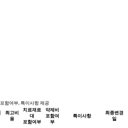
비 포함여부, 특이사항 제공
치료재료
약제비
비
최고비
최종변경
대
포함여
특이사항
용
일
포함여부
부