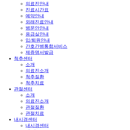
의료진안내
진료시간표
예약안내
외래진료안내
병문안안내
응급실안내
입/퇴원안내
간호간병통합서비스
제증명서발급
척추센터
소개
의료진소개
척추질환
척추치료
관절센터
소개
의료진소개
관절질환
관절치료
내시경센터
내시경센터