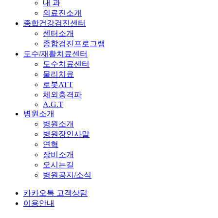
내 과
의료진소개
종합건강검진센터
센터소개
종합검진프로그램
도수/재활치료센터
도수치료센터
물리치료
로봇ATT
체외충격파
A.G.T
병원소개
병원소개
병원장인사말
연혁
장비소개
오시는길
병원공지/소식
카카오톡 고객상담
이용안내