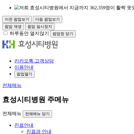
이전 팝업보기
다음 팝업보기
팝업 재생
팝업 일시정지
하루동안 열지않기
팝업창 닫기
카
카오
톡
고객
상담
이용안내
팝업열기
전체메뉴
효성시티병원 주메뉴
전체메뉴
전체메뉴 닫기
진료안내
진료과 안내