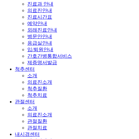
진료과 안내
의료진안내
진료시간표
예약안내
외래진료안내
병문안안내
응급실안내
입/퇴원안내
간호간병통합서비스
제증명서발급
척추센터
소개
의료진소개
척추질환
척추치료
관절센터
소개
의료진소개
관절질환
관절치료
내시경센터