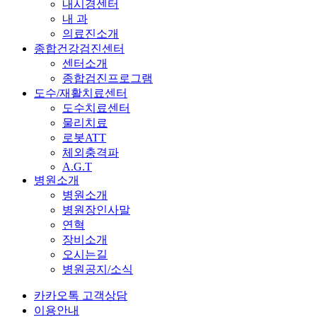
내시경센터
내 과
의료진소개
종합건강검진센터
센터소개
종합검진프로그램
도수/재활치료센터
도수치료센터
물리치료
로봇ATT
체외충격파
A.G.T
병원소개
병원소개
병원장인사말
연혁
장비소개
오시는길
병원공지/소식
카카오톡 고객상담
이용안내