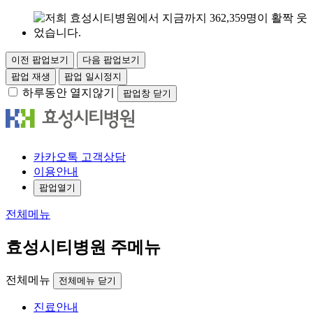
이전 팝업보기
다음 팝업보기
팝업 재생
팝업 일시정지
하루동안 열지않기
팝업창 닫기
카
카오
톡
고객
상담
이용안내
팝업열기
전체메뉴
효성시티병원 주메뉴
전체메뉴
전체메뉴 닫기
진료안내