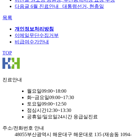
다음글
6월 진료안내_ 대통령선거, 현충일
목록
개인정보처리방침
이메일무단수집거부
비급여수가안내
TOP
진료안내
월요일
09:00~18:00
화~금요일
09:00~17:30
토요일
09:00~12:50
점심시간
12:30~13:30
공휴일/일요일
24시간 응급실진료
주소/전화번호 안내
48055
부산광역시 해운대구 해운대로 135 (재송동 1094-