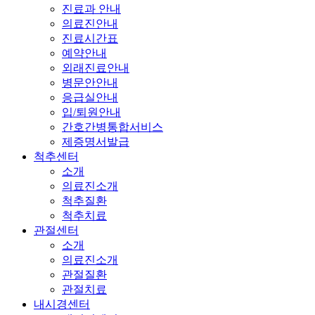
진료과 안내
의료진안내
진료시간표
예약안내
외래진료안내
병문안안내
응급실안내
입/퇴원안내
간호간병통합서비스
제증명서발급
척추센터
소개
의료진소개
척추질환
척추치료
관절센터
소개
의료진소개
관절질환
관절치료
내시경센터