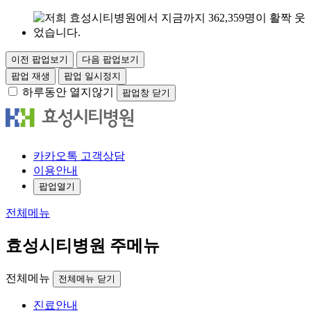
이전 팝업보기
다음 팝업보기
팝업 재생
팝업 일시정지
하루동안 열지않기
팝업창 닫기
카
카오
톡
고객
상담
이용안내
팝업열기
전체메뉴
효성시티병원 주메뉴
전체메뉴
전체메뉴 닫기
진료안내