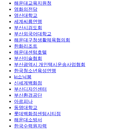
해운대교육지원청
영화의전당
영산대학교
세계씨름연맹
부산시검도회
부산외국어대학교
해운대구청생활체육협의회
한화리조트
해운대센텀호텔
부산미술협회
부산광역시 개인택시운송사업협회
한국청소년육성연맹
kt소닉붐
신세계백화점
부산디자인센터
부산환경공단
아르피나
동명대학교
롯데백화점센텀시티점
해운대소방서
한국수력원자력