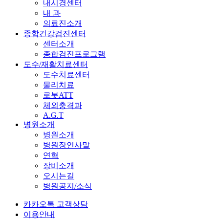
내시경센터
내 과
의료진소개
종합건강검진센터
센터소개
종합검진프로그램
도수/재활치료센터
도수치료센터
물리치료
로봇ATT
체외충격파
A.G.T
병원소개
병원소개
병원장인사말
연혁
장비소개
오시는길
병원공지/소식
카카오톡 고객상담
이용안내