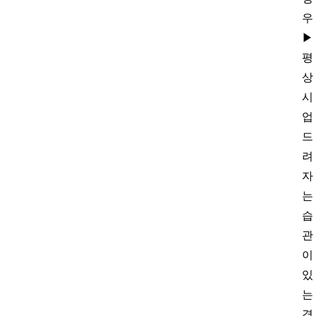
우
▶
평
상
시
업
드
려
자
는
습
관
이
있
는
경