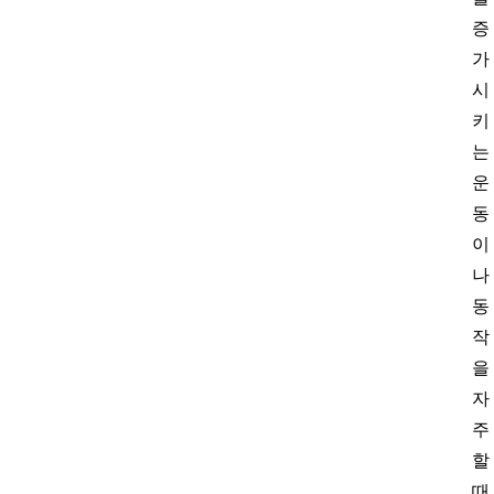
증
가
시
키
는
운
동
이
나
동
작
을
자
주
할
때