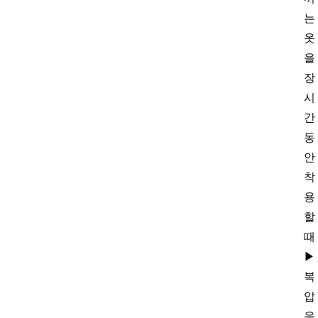
는
옷
을
장
시
간
동
안
착
용
할
때
▶
복
압
을