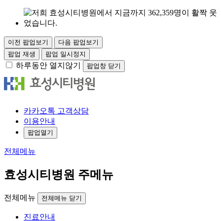
이전 팝업보기
다음 팝업보기
팝업 재생
팝업 일시정지
하루동안 열지않기
팝업창 닫기
카
카오
톡
고객
상담
이용안내
팝업열기
전체메뉴
효성시티병원 주메뉴
전체메뉴
전체메뉴 닫기
진료안내