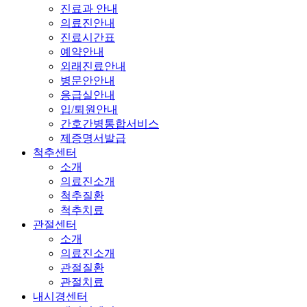
진료과 안내
의료진안내
진료시간표
예약안내
외래진료안내
병문안안내
응급실안내
입/퇴원안내
간호간병통합서비스
제증명서발급
척추센터
소개
의료진소개
척추질환
척추치료
관절센터
소개
의료진소개
관절질환
관절치료
내시경센터