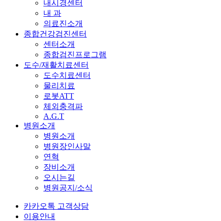
내시경센터
내 과
의료진소개
종합건강검진센터
센터소개
종합검진프로그램
도수/재활치료센터
도수치료센터
물리치료
로봇ATT
체외충격파
A.G.T
병원소개
병원소개
병원장인사말
연혁
장비소개
오시는길
병원공지/소식
카카오톡 고객상담
이용안내