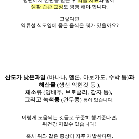
병원에서 진단을 받은 후
약물 치료
와 함께
생활 습관 교정
도 병행 해야 합니다.
그렇다면
역류성 식도염에 좋은 음식은 뭐가 있을까요?
산도가 낮은과일
(바나나, 멜론, 아보카도, 수박 등)
과
해산물
(생선 익힌것 등 )
,
채소류
(양배추, 브로콜리, 감자 등)
,
그리고 녹색콩
(완두콩)
등이 있습니다.
이렇게 도움되는 것들로 꾸준히 챙겨준다면,
위건강 지킬수 있습니다!
혹시 위와 같은 증상이 자주 재발한다면,