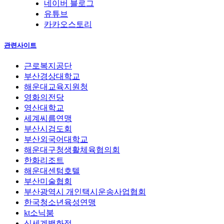
네이버 블로그
유튜브
카카오스토리
관련사이트
근로복지공단
부산경상대학교
해운대교육지원청
영화의전당
영산대학교
세계씨름연맹
부산시검도회
부산외국어대학교
해운대구청생활체육협의회
한화리조트
해운대센텀호텔
부산미술협회
부산광역시 개인택시운송사업협회
한국청소년육성연맹
kt소닉붐
신세계백화점