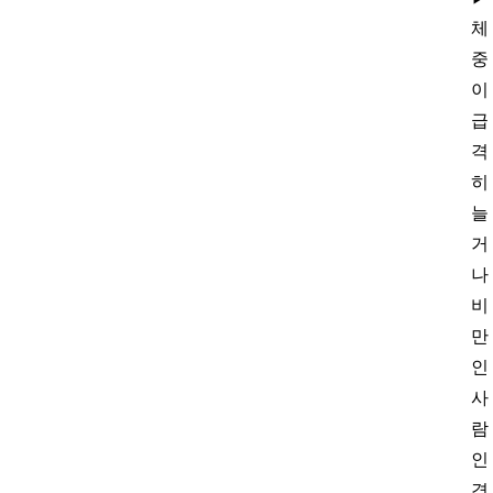
체
중
이
급
격
히
늘
거
나
비
만
인
사
람
인
경