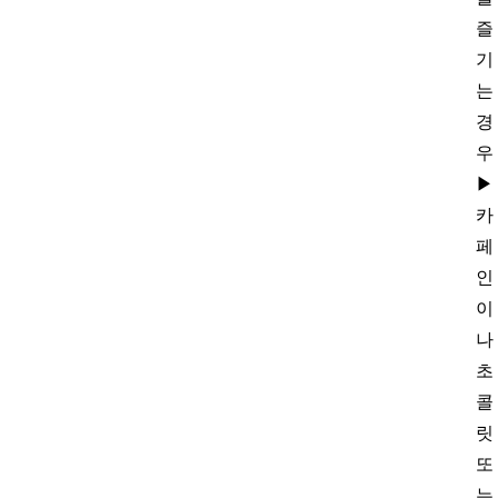
즐
기
는
경
우
▶
카
페
인
이
나
초
콜
릿
또
는