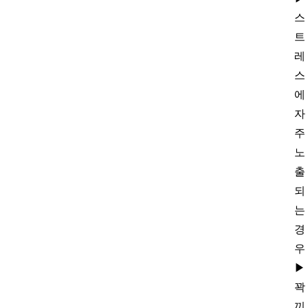
스
트
레
스
에
자
주
노
출
되
는
경
우
▶
꽉
끼