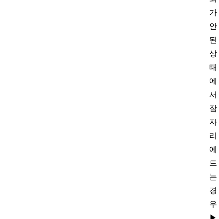
가
안
된
상
태
에
서
잠
자
리
에
드
는
경
우
▶