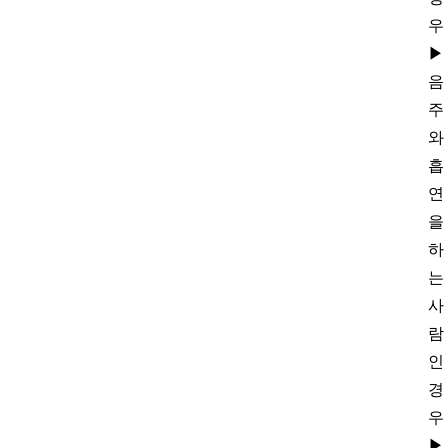
우
▶
음
주
와
흡
연
을
하
는
사
람
인
경
우
▶