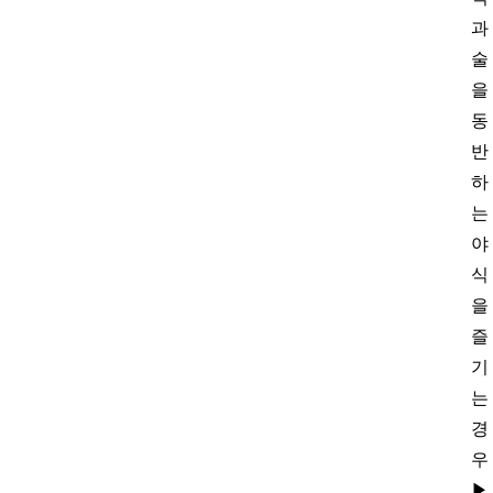
과
술
을
동
반
하
는
야
식
을
즐
기
는
경
우
▶