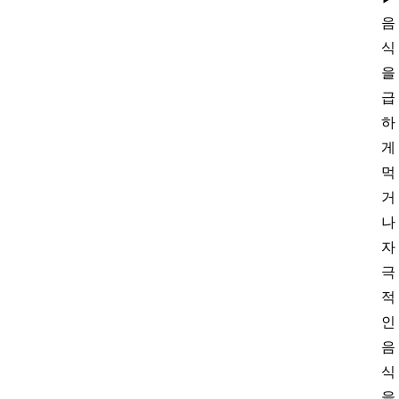
음
식
을
급
하
게
먹
거
나
자
극
적
인
음
식
을