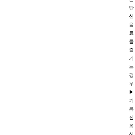
탄
산
음
료
를
즐
기
는
경
우
▶
기
름
진
음
식