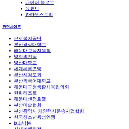
네이버 블로그
유튜브
카카오스토리
관련사이트
근로복지공단
부산경상대학교
해운대교육지원청
영화의전당
영산대학교
세계씨름연맹
부산시검도회
부산외국어대학교
해운대구청생활체육협의회
한화리조트
해운대센텀호텔
부산미술협회
부산광역시 개인택시운송사업협회
한국청소년육성연맹
kt소닉붐