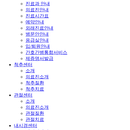
진료과 안내
의료진안내
진료시간표
예약안내
외래진료안내
병문안안내
응급실안내
입/퇴원안내
간호간병통합서비스
제증명서발급
척추센터
소개
의료진소개
척추질환
척추치료
관절센터
소개
의료진소개
관절질환
관절치료
내시경센터