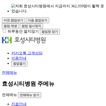
이전 팝업보기
다음 팝업보기
팝업 재생
팝업 일시정지
하루동안 열지않기
팝업창 닫기
카
카오
톡
고객
상담
이용안내
팝업열기
전체메뉴
효성시티병원 주메뉴
전체메뉴
전체메뉴 닫기
진료안내