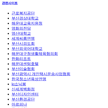
관련사이트
근로복지공단
부산경상대학교
해운대교육지원청
영화의전당
영산대학교
세계씨름연맹
부산시검도회
부산외국어대학교
해운대구청생활체육협의회
한화리조트
해운대센텀호텔
부산미술협회
부산광역시 개인택시운송사업협회
한국청소년육성연맹
kt소닉붐
신세계백화점
부산디자인센터
부산환경공단
아르피나