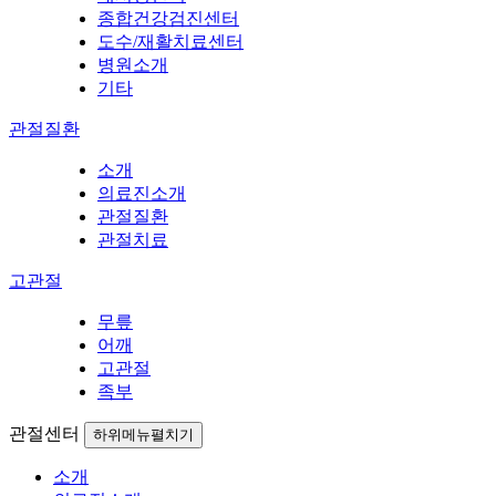
종합건강검진센터
도수/재활치료센터
병원소개
기타
관절질환
소개
의료진소개
관절질환
관절치료
고관절
무릎
어깨
고관절
족부
관절센터
하위메뉴펼치기
소개