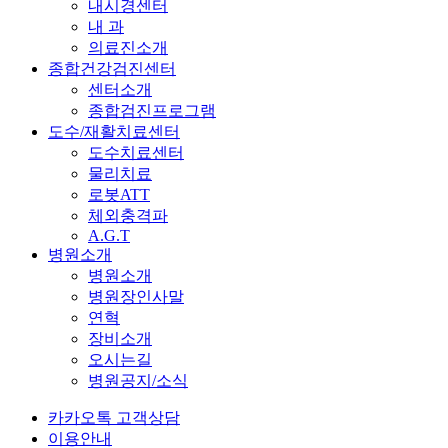
내시경센터
내 과
의료진소개
종합건강검진센터
센터소개
종합검진프로그램
도수/재활치료센터
도수치료센터
물리치료
로봇ATT
체외충격파
A.G.T
병원소개
병원소개
병원장인사말
연혁
장비소개
오시는길
병원공지/소식
카카오톡 고객상담
이용안내