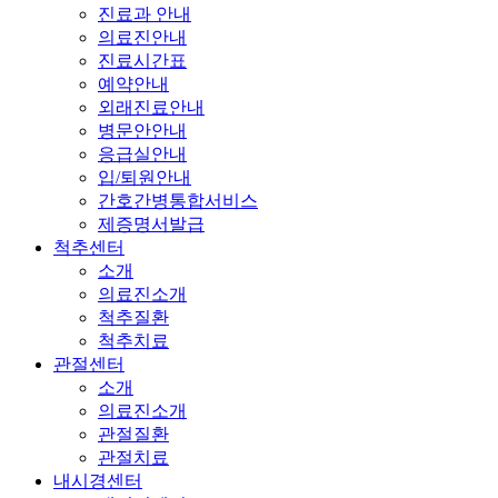
진료과 안내
의료진안내
진료시간표
예약안내
외래진료안내
병문안안내
응급실안내
입/퇴원안내
간호간병통합서비스
제증명서발급
척추센터
소개
의료진소개
척추질환
척추치료
관절센터
소개
의료진소개
관절질환
관절치료
내시경센터