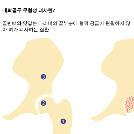
대퇴골두 무혈성 괴사란?
골반뼈와 맞닿는 다리뼈의 끝부분에 혈액 공급이 원활하지 않
아 뼈가 괴사하는 질환