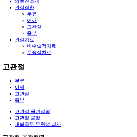
의료진소개
관절질환
무릎
어깨
고관절
족부
관절치료
비수술적치료
수술적치료
고관절
무릎
어깨
고관절
족부
고관절 골관절염
고관절 골절
대퇴골두 무혈성 괴사