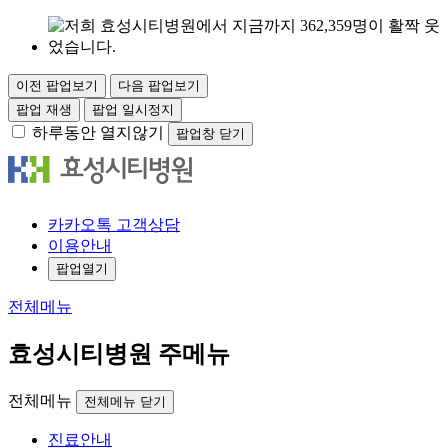
이전 팝업보기
다음 팝업보기
팝업 재생
팝업 일시정지
하루동안 열지않기
팝업창 닫기
카
카오
톡
고객
상담
이용안내
팝업열기
전체메뉴
효성시티병원 주메뉴
전체메뉴
전체메뉴 닫기
진료안내