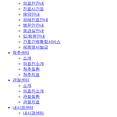
의료진안내
진료시간표
예약안내
외래진료안내
병문안안내
응급실안내
입/퇴원안내
간호간병통합서비스
제증명서발급
척추센터
소개
의료진소개
척추질환
척추치료
관절센터
소개
의료진소개
관절질환
관절치료
내시경센터
내시경센터