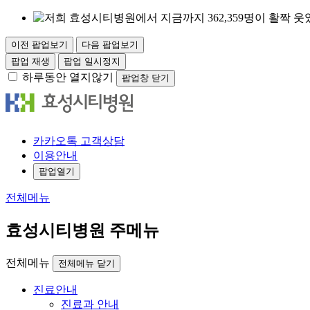
이전 팝업보기
다음 팝업보기
팝업 재생
팝업 일시정지
하루동안 열지않기
팝업창 닫기
카
카오
톡
고객
상담
이용안내
팝업열기
전체메뉴
효성시티병원 주메뉴
전체메뉴
전체메뉴 닫기
진료안내
진료과 안내