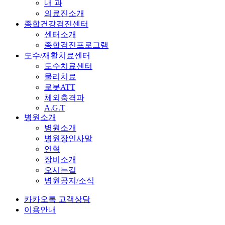
내 과
의료진소개
종합건강검진센터
센터소개
종합검진프로그램
도수/재활치료센터
도수치료센터
물리치료
로봇ATT
체외충격파
A.G.T
병원소개
병원소개
병원장인사말
연혁
장비소개
오시는길
병원공지/소식
카카오톡 고객상담
이용안내