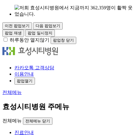
이전 팝업보기
다음 팝업보기
팝업 재생
팝업 일시정지
하루동안 열지않기
팝업창 닫기
카
카오
톡
고객
상담
이용안내
팝업열기
전체메뉴
효성시티병원 주메뉴
전체메뉴
전체메뉴 닫기
진료안내