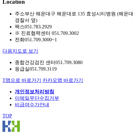
Location
주소
부산 해운대구 해운대로 135 효성시티병원 (해운대
경찰서 옆)
팩스
051.783.2929
※ 진료협력센터 051.709.3002
전화
051.709.3000~1
다음지도로 보기
종합건강검진 센터
051.709.3080
응급실
051.709.3119
T맵으로 바로가기
카카오맵 바로가기
개인정보처리방침
이메일무단수집거부
비급여수가안내
TOP