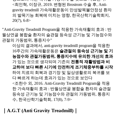
<최인혁, 이장규, 2019. 변형된 Brostrom 수술 후, Anti-
gravity treadmill 가속재활운동이 만성발목불안정성 환자
의 발목기능 회복에 미치는 영향, 한국산학기술학회지,
20(7), 6-8>
"Anti-Gravity Treadmill Program을 적용한 가속재활의 효과 : 반
월상연골 봉합술 환자의 슬관절 등속성 근기능 및 기능점수와
관절의 가동범위, 통증지수"
이상의 결과에서, anti-gravity treadmill program을 적용한
16주간의 가속재활운동은
슬관절의 등속성 근기능 및 기
능점수와 관절가동범위, 통증지수에 유의한 개선의 효과
가 있는 것으로 생각되며 기존의
전통적 재활방법과 비
교하여 보다 빠른 시기에 안전하게 조기체중부하를 시작
하여 치료의 회복과 경기장 및 일상생활로의 복귀를 보
다 빠르게 하는데 효과가 있는 것으로 보인다
<조한수 외, 2016. Anti-Gravity Treadmill Program을 적용
한 가속재활의 효과 : 반월상연골 봉합술 환자의 슬관절
등속성 근기능 및 기능점수와 관절의 가동범위, 통증지
수, 한국산학기술학회, 17(8), 7-9>
｜A.G.T (Anti Gravity Treadmill)｜