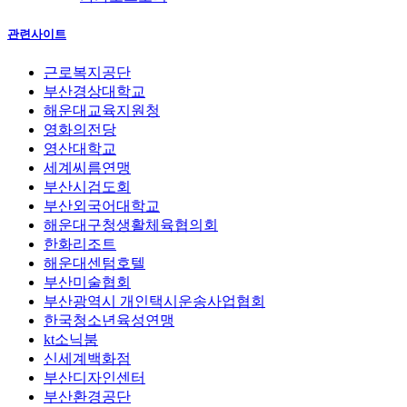
관련사이트
근로복지공단
부산경상대학교
해운대교육지원청
영화의전당
영산대학교
세계씨름연맹
부산시검도회
부산외국어대학교
해운대구청생활체육협의회
한화리조트
해운대센텀호텔
부산미술협회
부산광역시 개인택시운송사업협회
한국청소년육성연맹
kt소닉붐
신세계백화점
부산디자인센터
부산환경공단