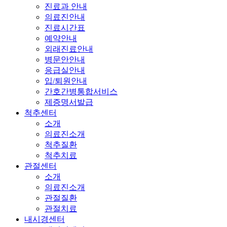
진료과 안내
의료진안내
진료시간표
예약안내
외래진료안내
병문안안내
응급실안내
입/퇴원안내
간호간병통합서비스
제증명서발급
척추센터
소개
의료진소개
척추질환
척추치료
관절센터
소개
의료진소개
관절질환
관절치료
내시경센터