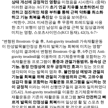
상태 개선에 긍정적인 영향
을 미쳤음을 시사한다. (중략)
이러한 결과는 AGT가
초기 연골 치유를 보호하면서 안
전하고 점진적인 체중 부하를 통해 근력 약화를 최소화
하고 기능 회복을 촉진
할 수 있음을 보여준다.
<박한수, 2024. 미세천공술 후 무중력 트레드밀을 사용
한 조기 보행이 성인 남성의 슬관절 근력 및 임상결과에
미치는 영향, 스포츠사이언스(KCI 등재), 42(3), 6-7>
"변형된 Brostrom 수술 후, Anti-gravity treadmill 가속재활운동
이 만성발목불안정성 환자의 발목기능 회복에 미치는 영향"
이상의 결과에서 변형된 Brostrom 수술 후, 6주간의 Anti-
gravity treadmill을 이용하여 조기체중부하를 포함하는 가
속재활운동 프로그램이
통증과 관절가동범위, 등속성 근
기능, 동정 안정성에 모두 긍정적인 효과
가 있는 것으로
생각되며 이는 발목의 염좌 후,
불안정성 예방과 관절의
기능을 회복을 위해 관절의 가동범위와 근력, 고유수용
성감각 등을 포함하는 재활운동 프로그램을 실시하는 것
이 긍정적
이라는 여러 선행연구들의 결과와 일치하였다
[35,42]. Anti-gravity treadmill을 이용한 조기체중부하의
재활운동은 기존의 재활운동 프로그램
보다 안전하고 빠
르게 발목의 안정성을 회복
하여 일상생 활 및 스포츠 현
장으로의 빠른 복귀를 가능하게 할 것으로 사료된다.