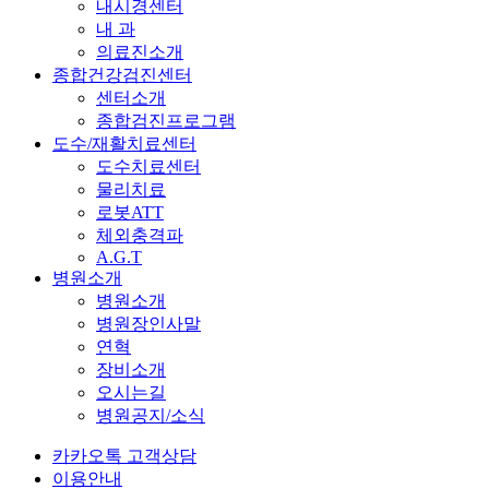
내시경센터
내 과
의료진소개
종합건강검진센터
센터소개
종합검진프로그램
도수/재활치료센터
도수치료센터
물리치료
로봇ATT
체외충격파
A.G.T
병원소개
병원소개
병원장인사말
연혁
장비소개
오시는길
병원공지/소식
카카오톡 고객상담
이용안내