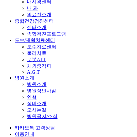
내시경센터
내 과
의료진소개
종합건강검진센터
센터소개
종합검진프로그램
도수/재활치료센터
도수치료센터
물리치료
로봇ATT
체외충격파
A.G.T
병원소개
병원소개
병원장인사말
연혁
장비소개
오시는길
병원공지/소식
카카오톡 고객상담
이용안내