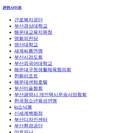
관련사이트
근로복지공단
부산경상대학교
해운대교육지원청
영화의전당
영산대학교
세계씨름연맹
부산시검도회
부산외국어대학교
해운대구청생활체육협의회
한화리조트
해운대센텀호텔
부산미술협회
부산광역시 개인택시운송사업협회
한국청소년육성연맹
kt소닉붐
신세계백화점
부산디자인센터
부산환경공단
아르피나