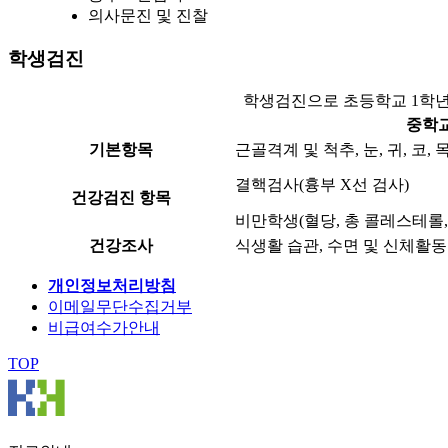
의사문진 및 진찰
학생검진
학생검진으로 초등학교 1학년,
중학교
기본항목
근골격계 및 척추, 눈, 귀, 코,
결핵검사(흉부 X선 검사)
건강검진 항목
비만학생(혈당, 총 콜레스테롤, AST
건강조사
식생활 습관, 수면 및 신체활동
개인정보처리방침
이메일무단수집거부
비급여수가안내
TOP