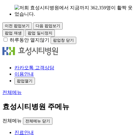
이전 팝업보기
다음 팝업보기
팝업 재생
팝업 일시정지
하루동안 열지않기
팝업창 닫기
카
카오
톡
고객
상담
이용안내
팝업열기
전체메뉴
효성시티병원 주메뉴
전체메뉴
전체메뉴 닫기
진료안내