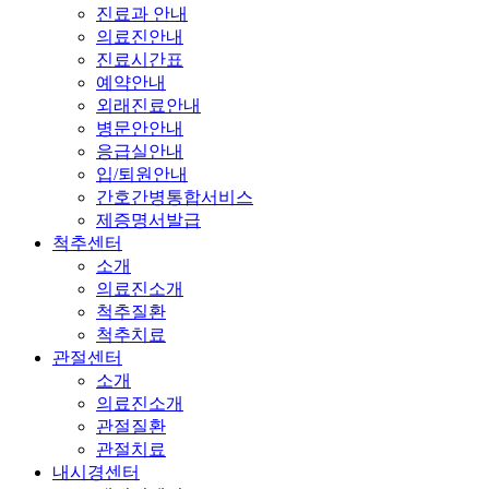
진료과 안내
의료진안내
진료시간표
예약안내
외래진료안내
병문안안내
응급실안내
입/퇴원안내
간호간병통합서비스
제증명서발급
척추센터
소개
의료진소개
척추질환
척추치료
관절센터
소개
의료진소개
관절질환
관절치료
내시경센터