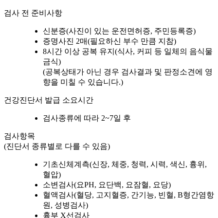
검사 전 준비사항
신분증(사진이 있는 운전면허증, 주민등록증)
증명사진 2매(필요하신 부수 만큼 지참)
8시간 이상 공복 유지(식사, 커피 등 일체의 음식물
금식)
(공복상태가 아닌 경우 검사결과 및 판정소견에 영
향을 미칠 수 있습니다.)
건강진단서 발급 소요시간
검사종류에 따라 2~7일 후
검사항목
(진단서 종류별로 다를 수 있음)
기초신체계측(신장, 체중, 청력, 시력, 색신, 흉위,
혈압)
소변검사(요PH, 요단백, 요잠혈, 요당)
혈액검사(혈당, 고지혈증, 간기능, 빈혈, B형간염항
원, 성병검사)
흉부 X선검사